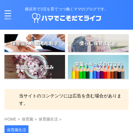
横浜市で3児を育てつつ働くママのブログです。
保育園入所選考を制す
慣らし保育まとめ
学童・キッズの口コミ
卒園記念品の悩み
等
当サイトのコンテンツには広告を含む場合がありま
す。
HOME
>
保育園
>
保育園生活
>
保育園生活