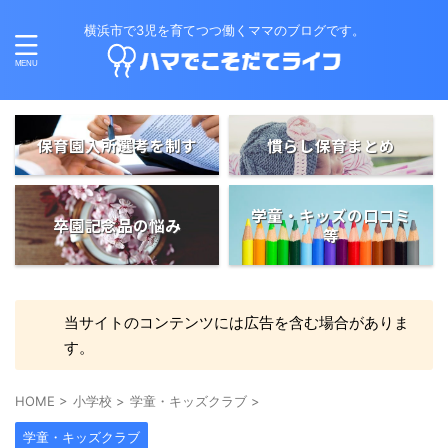
横浜市で3児を育てつつ働くママのブログです。
保育園入所選考を制す
慣らし保育まとめ
学童・キッズの口コミ
卒園記念品の悩み
等
当サイトのコンテンツには広告を含む場合がありま
す。
HOME
>
小学校
>
学童・キッズクラブ
>
学童・キッズクラブ