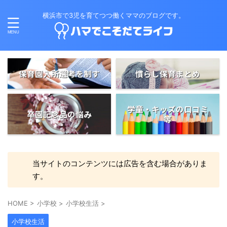
横浜市で3児を育てつつ働くママのブログです。
保育園入所選考を制す
慣らし保育まとめ
学童・キッズの口コミ
卒園記念品の悩み
等
当サイトのコンテンツには広告を含む場合がありま
す。
HOME
>
小学校
>
小学校生活
>
小学校生活