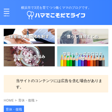
横浜市で3児を育てつつ働くママのブログです。
保育園入所選考を制す
慣らし保育まとめ
学童・キッズの口コミ
卒園記念品の悩み
等
当サイトのコンテンツには広告を含む場合がありま
す。
HOME
>
育休・復職
>
育休・復職