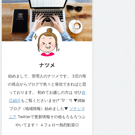
ナツメ
始めまして、管理人のナツメです。 3児の母
の視点からブログで色々と発信できればと思
っております。 初めてお越しの方は ぜひ
自
己紹介
もご覧くださいませ(*´▽｀*) ▼姉妹
ブログ（地域情報）始めました▼
ツナシマ
ニア
Twitterで更新情報その他もろもろつぶ
やいてます！ ↓フォロー熱烈歓迎◎