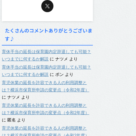
たくさんのコメントありがとうございま
す♪
育休手当の延長は保育園内定辞退しても可能？
いつまでに何するか解説
に
ナツメ
より
育休手当の延長は保育園内定辞退しても可能？
いつまでに何するか解説
に
ポン
より
育児休業の延長を許容できる人の利用調整と
は？横浜市保育所申請の変更点（令和2年度）
に
ナツメ
より
育児休業の延長を許容できる人の利用調整と
は？横浜市保育所申請の変更点（令和2年度）
に
匿名
より
育児休業の延長を許容できる人の利用調整と
は？横浜市保育所申請の変更点（令和2年度）