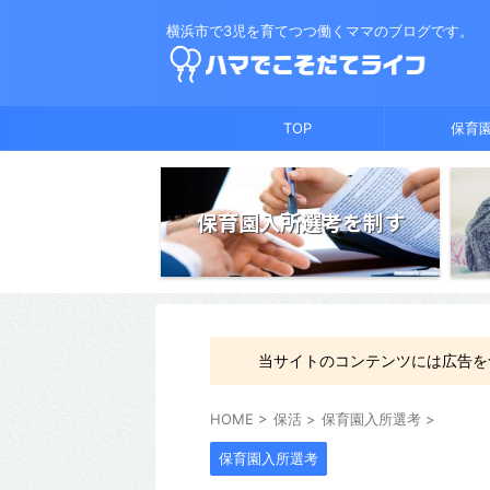
横浜市で3児を育てつつ働くママのブログです。
TOP
保育
保育園入所選考を制す
当サイトのコンテンツには広告を
HOME
>
保活
>
保育園入所選考
>
保育園入所選考