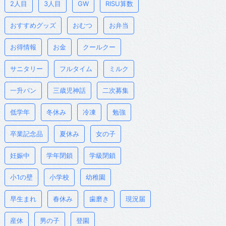
2人目
3人目
GW
RISU算数
おすすめグッズ
おむつ
お弁当
お得情報
お金
クールクー
サニタリー
フルタイム
ミルク
一升パン
三歳児神話
二次募集
低学年
冬休み
冷凍
勉強
卒業記念品
夏休み
女の子
妊娠中
学年閉鎖
学級閉鎖
小1の壁
小学校
幼稚園
早生まれ
春休み
歯磨き
現況届
産休
男の子
登園