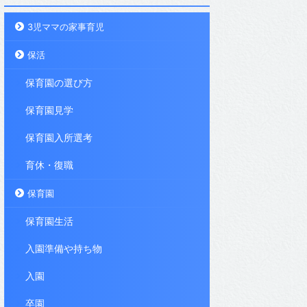
3児ママの家事育児
保活
保育園の選び方
保育園見学
保育園入所選考
育休・復職
保育園
保育園生活
入園準備や持ち物
入園
卒園