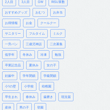
2人目
3人目
GW
RISU算数
おすすめグッズ
おむつ
お弁当
お得情報
お金
クールクー
サニタリー
フルタイム
ミルク
一升パン
三歳児神話
二次募集
低学年
冬休み
冷凍
勉強
卒業記念品
夏休み
女の子
妊娠中
学年閉鎖
学級閉鎖
小1の壁
小学校
幼稚園
早生まれ
春休み
歯磨き
現況届
産休
男の子
登園