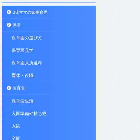
3児ママの家事育児
保活
保育園の選び方
保育園見学
保育園入所選考
育休・復職
保育園
保育園生活
入園準備や持ち物
入園
卒園