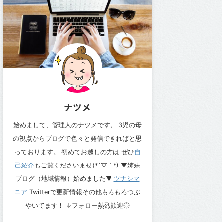
ナツメ
始めまして、管理人のナツメです。 3児の母
の視点からブログで色々と発信できればと思
っております。 初めてお越しの方は ぜひ
自
己紹介
もご覧くださいませ(*´▽｀*) ▼姉妹
ブログ（地域情報）始めました▼
ツナシマ
ニア
Twitterで更新情報その他もろもろつぶ
やいてます！ ↓フォロー熱烈歓迎◎