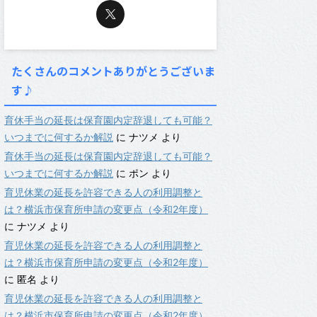
たくさんのコメントありがとうございま
す♪
育休手当の延長は保育園内定辞退しても可能？
いつまでに何するか解説
に
ナツメ
より
育休手当の延長は保育園内定辞退しても可能？
いつまでに何するか解説
に
ポン
より
育児休業の延長を許容できる人の利用調整と
は？横浜市保育所申請の変更点（令和2年度）
に
ナツメ
より
育児休業の延長を許容できる人の利用調整と
は？横浜市保育所申請の変更点（令和2年度）
に
匿名
より
育児休業の延長を許容できる人の利用調整と
は？横浜市保育所申請の変更点（令和2年度）