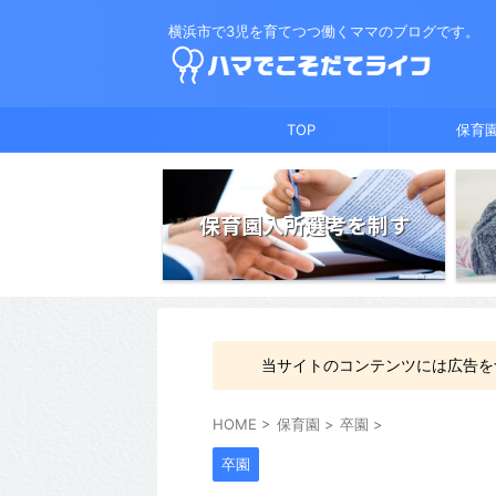
横浜市で3児を育てつつ働くママのブログです。
TOP
保育
保育園入所選考を制す
当サイトのコンテンツには広告を
HOME
>
保育園
>
卒園
>
卒園