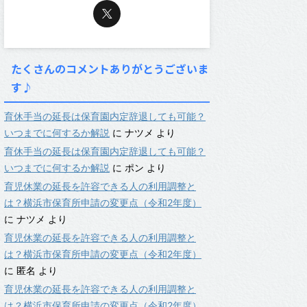
たくさんのコメントありがとうございま
す♪
育休手当の延長は保育園内定辞退しても可能？
いつまでに何するか解説
に
ナツメ
より
育休手当の延長は保育園内定辞退しても可能？
いつまでに何するか解説
に
ポン
より
育児休業の延長を許容できる人の利用調整と
は？横浜市保育所申請の変更点（令和2年度）
に
ナツメ
より
育児休業の延長を許容できる人の利用調整と
は？横浜市保育所申請の変更点（令和2年度）
に
匿名
より
育児休業の延長を許容できる人の利用調整と
は？横浜市保育所申請の変更点（令和2年度）