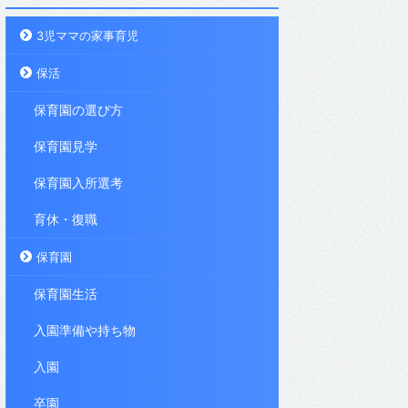
3児ママの家事育児
保活
保育園の選び方
保育園見学
保育園入所選考
育休・復職
保育園
保育園生活
入園準備や持ち物
入園
卒園