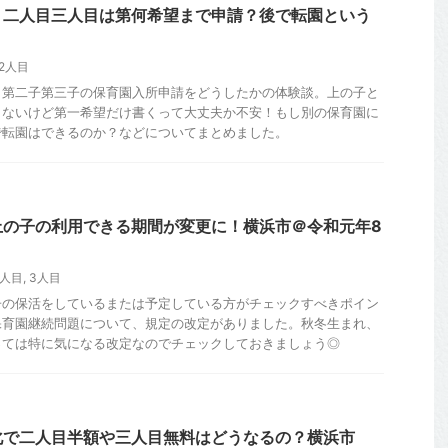
 二人目三人目は第何希望まで申請？後で転園という
2人目
、第二子第三子の保育園入所申請をどうしたかの体験談。上の子と
くないけど第一希望だけ書くって大丈夫か不安！もし別の保育園に
で転園はできるのか？などについてまとめました。
上の子の利用できる期間が変更に！横浜市＠令和元年8
2人目
,
3人目
子の保活をしているまたは予定している方がチェックすべきポイン
保育園継続問題について、規定の改定がありました。秋冬生まれ、
っては特に気になる改定なのでチェックしておきましょう◎
化で二人目半額や三人目無料はどうなるの？横浜市