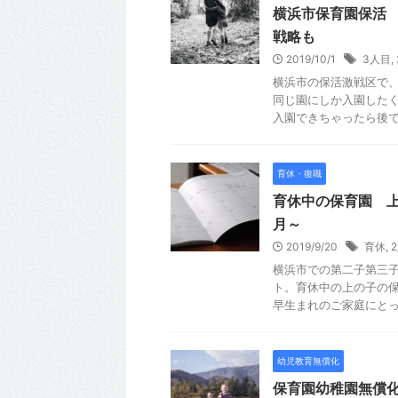
横浜市保育園保活
戦略も
2019/10/1
3人目
,
横浜市の保活激戦区で
同じ園にしか入園した
入園できちゃったら後
育休・復職
育休中の保育園 
月～
2019/9/20
育休
,
横浜市での第二子第三
ト。育休中の上の子の
早生まれのご家庭にと
幼児教育無償化
保育園幼稚園無償