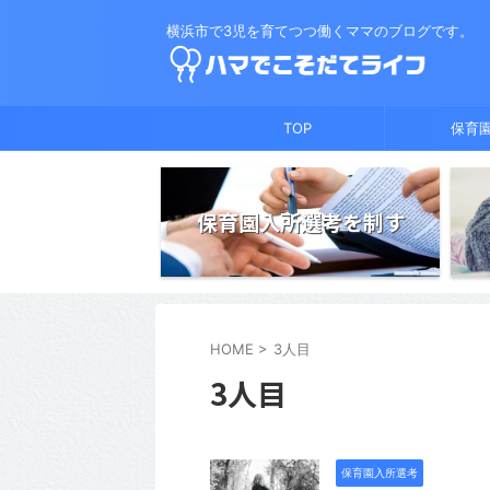
横浜市で3児を育てつつ働くママのブログです。
TOP
保育
保育園入所選考を制す
HOME
>
3人目
3人目
保育園入所選考