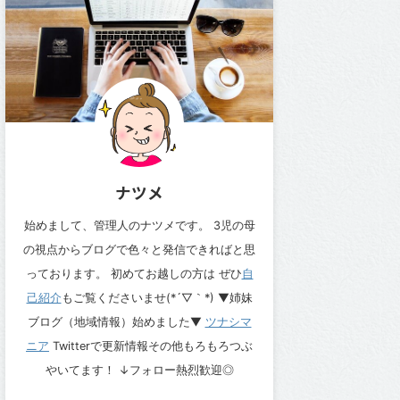
ナツメ
始めまして、管理人のナツメです。 3児の母
の視点からブログで色々と発信できればと思
っております。 初めてお越しの方は ぜひ
自
己紹介
もご覧くださいませ(*´▽｀*) ▼姉妹
ブログ（地域情報）始めました▼
ツナシマ
ニア
Twitterで更新情報その他もろもろつぶ
やいてます！ ↓フォロー熱烈歓迎◎