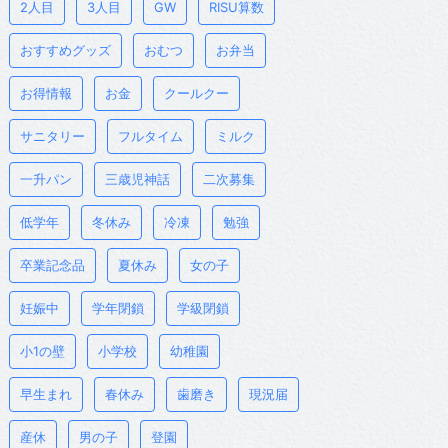
2人目
3人目
GW
RISU算数
おすすめグッズ
おむつ
お弁当
お得情報
お金
クールクー
サニタリー
フルタイム
ミルク
一升パン
三歳児神話
二次募集
低学年
冬休み
冷凍
勉強
卒業記念品
夏休み
女の子
妊娠中
学年閉鎖
学級閉鎖
小1の壁
小学校
幼稚園
早生まれ
春休み
歯磨き
現況届
産休
男の子
登園