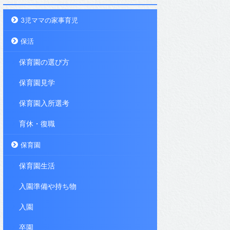
3児ママの家事育児
保活
保育園の選び方
保育園見学
保育園入所選考
育休・復職
保育園
保育園生活
入園準備や持ち物
入園
卒園