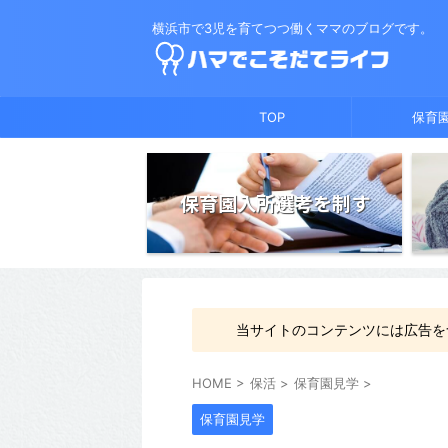
横浜市で3児を育てつつ働くママのブログです。
TOP
保育
保育園入所選考を制す
当サイトのコンテンツには広告を
HOME
>
保活
>
保育園見学
>
保育園見学