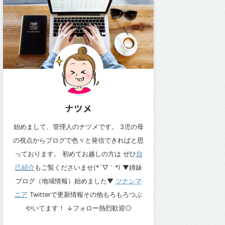
ナツメ
始めまして、管理人のナツメです。 3児の母
の視点からブログで色々と発信できればと思
っております。 初めてお越しの方は ぜひ
自
己紹介
もご覧くださいませ(*´▽｀*) ▼姉妹
ブログ（地域情報）始めました▼
ツナシマ
ニア
Twitterで更新情報その他もろもろつぶ
やいてます！ ↓フォロー熱烈歓迎◎