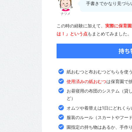
手書きでかなり見づら
ナツメ
この時の経験に加えて、
実際に保育園
は！」という点
もまとめてみました。
持ち
紙おむつと布おむつどちらを使
使用済みの紙おむつ
は保育園で
お昼寝用の布団のシステム（貸
ど）
オムツや着替えは1日にどれくら
服装のルール（スカートやフー
園指定の持ち物はあるか、手作