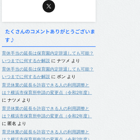
たくさんのコメントありがとうございま
す♪
育休手当の延長は保育園内定辞退しても可能？
いつまでに何するか解説
に
ナツメ
より
育休手当の延長は保育園内定辞退しても可能？
いつまでに何するか解説
に
ポン
より
育児休業の延長を許容できる人の利用調整と
は？横浜市保育所申請の変更点（令和2年度）
に
ナツメ
より
育児休業の延長を許容できる人の利用調整と
は？横浜市保育所申請の変更点（令和2年度）
に
匿名
より
育児休業の延長を許容できる人の利用調整と
は？横浜市保育所申請の変更点（令和2年度）