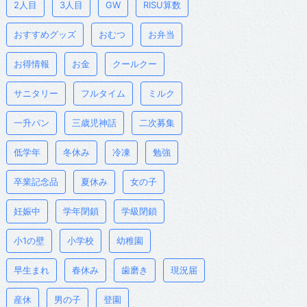
2人目
3人目
GW
RISU算数
おすすめグッズ
おむつ
お弁当
お得情報
お金
クールクー
サニタリー
フルタイム
ミルク
一升パン
三歳児神話
二次募集
低学年
冬休み
冷凍
勉強
卒業記念品
夏休み
女の子
妊娠中
学年閉鎖
学級閉鎖
小1の壁
小学校
幼稚園
早生まれ
春休み
歯磨き
現況届
産休
男の子
登園