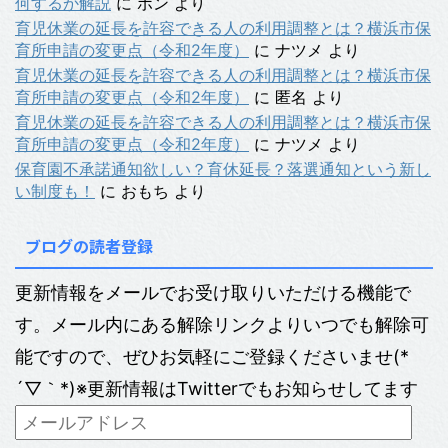
何するか解説
に
ポン
より
育児休業の延長を許容できる人の利用調整とは？横浜市保
育所申請の変更点（令和2年度）
に
ナツメ
より
育児休業の延長を許容できる人の利用調整とは？横浜市保
育所申請の変更点（令和2年度）
に
匿名
より
育児休業の延長を許容できる人の利用調整とは？横浜市保
育所申請の変更点（令和2年度）
に
ナツメ
より
保育園不承諾通知欲しい？育休延長？落選通知という新し
い制度も！
に
おもち
より
ブログの読者登録
更新情報をメールでお受け取りいただける機能で
す。メール内にある解除リンクよりいつでも解除可
能ですので、ぜひお気軽にご登録くださいませ(*
´▽｀*)※更新情報はTwitterでもお知らせしてます