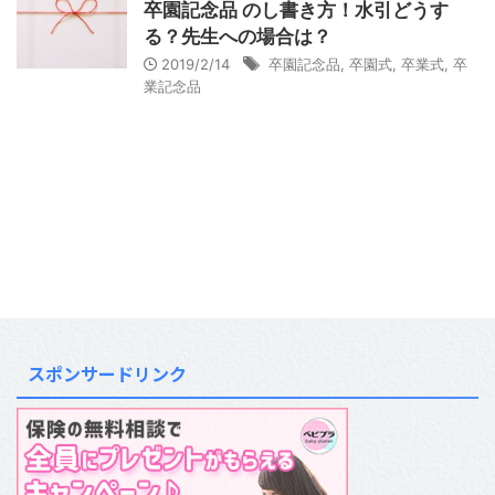
卒園記念品 のし書き方！水引どうす
る？先生への場合は？
2019/2/14
卒園記念品
,
卒園式
,
卒業式
,
卒
業記念品
スポンサードリンク