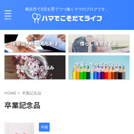
横浜市で3児を育てつつ働くママのブログです。
保育園入所選考を制す
慣らし保育まとめ
学童・キッズの口コミ
卒園記念品の悩み
等
HOME
>
卒業記念品
卒業記念品
卒園