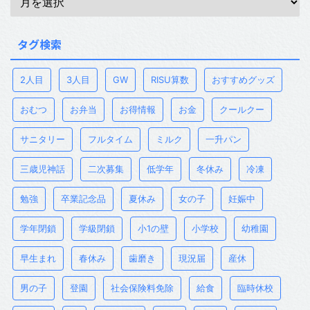
タグ検索
2人目
3人目
GW
RISU算数
おすすめグッズ
おむつ
お弁当
お得情報
お金
クールクー
サニタリー
フルタイム
ミルク
一升パン
三歳児神話
二次募集
低学年
冬休み
冷凍
勉強
卒業記念品
夏休み
女の子
妊娠中
学年閉鎖
学級閉鎖
小1の壁
小学校
幼稚園
早生まれ
春休み
歯磨き
現況届
産休
男の子
登園
社会保険料免除
給食
臨時休校