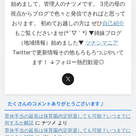
始めまして、管理人のナツメです。 3児の母の
視点からブログで色々と発信できればと思って
おります。 初めてお越しの方は ぜひ
自己紹介
もご覧くださいませ(*´▽｀*) ▼姉妹ブログ
（地域情報）始めました▼
ツナシマニア
Twitterで更新情報その他もろもろつぶやいて
ます！ ↓フォロー熱烈歓迎◎
たくさんのコメントありがとうございます♪
育休手当の延長は保育園内定辞退しても可能？いつまでに
何するか解説
に
ナツメ
より
育休手当の延長は保育園内定辞退しても可能？いつまでに