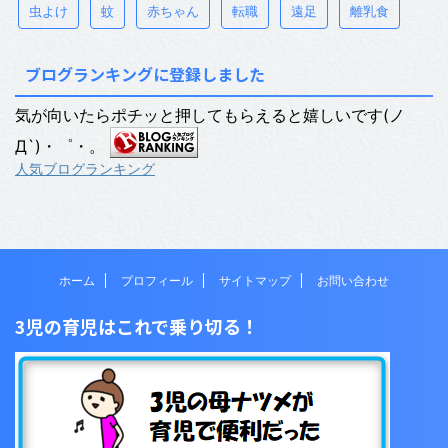
虫よけ
蚊
赤ちゃん
転職
遠足
離乳食
ブログランキングに登録しました
気が向いたらポチッと押してもらえると嬉しいです(ノ
Д`)・゜・。
人気ブログランキング
ホーム
プロフィール
サイトマップ
お問い合わせ
3児の育児はこれで乗り切る！