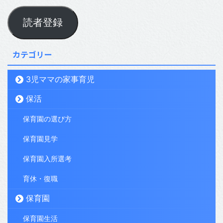
読者登録
カテゴリー
3児ママの家事育児
保活
保育園の選び方
保育園見学
保育園入所選考
育休・復職
保育園
保育園生活