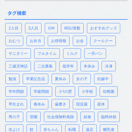
タグ検索
2人目
3人目
GW
RISU算数
おすすめグッズ
おむつ
お弁当
お得情報
お金
クールクー
サニタリー
フルタイム
ミルク
一升パン
三歳児神話
二次募集
低学年
冬休み
冷凍
勉強
卒業記念品
夏休み
女の子
妊娠中
学年閉鎖
学級閉鎖
小1の壁
小学校
幼稚園
早生まれ
春休み
歯磨き
現況届
産休
男の子
登園
社会保険料免除
給食
臨時休校
虫よけ
蚊
赤ちゃん
転職
遠足
離乳食