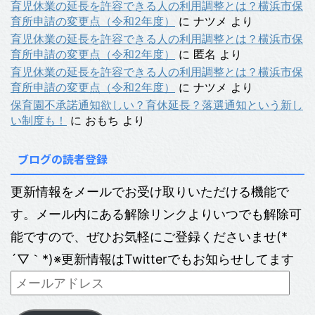
育児休業の延長を許容できる人の利用調整とは？横浜市保
育所申請の変更点（令和2年度）
に
ナツメ
より
育児休業の延長を許容できる人の利用調整とは？横浜市保
育所申請の変更点（令和2年度）
に
匿名
より
育児休業の延長を許容できる人の利用調整とは？横浜市保
育所申請の変更点（令和2年度）
に
ナツメ
より
保育園不承諾通知欲しい？育休延長？落選通知という新し
い制度も！
に
おもち
より
ブログの読者登録
更新情報をメールでお受け取りいただける機能で
す。メール内にある解除リンクよりいつでも解除可
能ですので、ぜひお気軽にご登録くださいませ(*
´▽｀*)※更新情報はTwitterでもお知らせしてます