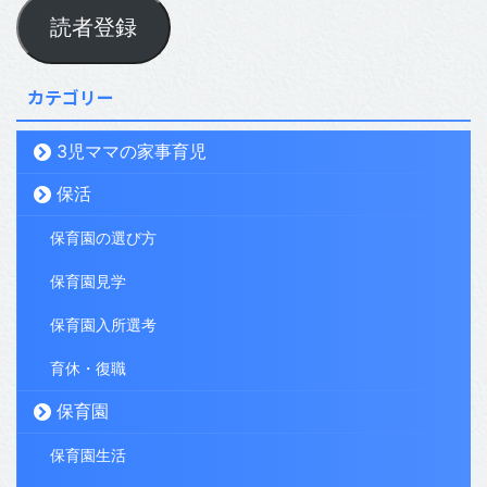
読者登録
カテゴリー
3児ママの家事育児
保活
保育園の選び方
保育園見学
保育園入所選考
育休・復職
保育園
保育園生活