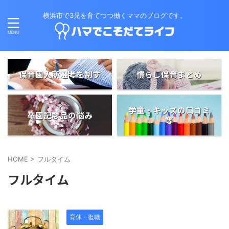
横浜市で3児を育てつつ働くママのブログです。
保育園入所選考を制す
慣らし保育まとめ
学童・キッズの口コミ
卒園記念品の悩み
等
HOME
>
フルタイム
フルタイム
育休・復職