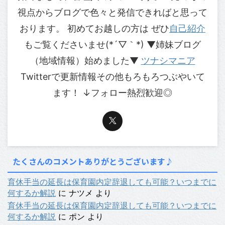
視点からブログで色々と発信できればと思って
おります。 初めてお越しの方は ぜひ
自己紹介
もご覧くださいませ(*´▽｀*) ▼姉妹ブログ
（地域情報）始めました▼
ツナシマニア
Twitterで更新情報その他もろもろつぶやいて
ます！ ↓フォロー熱烈歓迎◎
たくさんのコメントありがとうございます♪
育休手当の延長は保育園内定辞退しても可能？いつまでに
何するか解説
に
ナツメ
より
育休手当の延長は保育園内定辞退しても可能？いつまでに
何するか解説
に
ポン
より